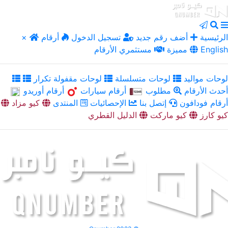
الرئيسية
أضف رقم جديد
تسجيل الدخول
أرقام
×
English
مميزة
مستثمري الأرقام
لوحات مواليد
لوحات متسلسلة
لوحات مقفولة تكرار
أحدث الأرقام
مطلوب
أرقام سيارات
أرقام أوريدو
أرقام فودافون
إتصل بنا
الإحصائيات
المنتدى
كيو مزاد
كيو كارز
كيو ماركت
الدليل القطري