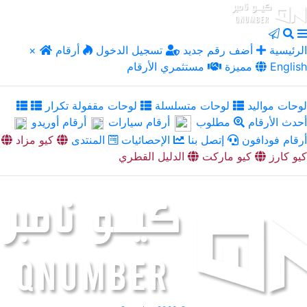
الرئيسية
أضف رقم جديد
تسجيل الدخول
أرقام
×
English
مميزة
مستثمري الأرقام
لوحات مواليد
لوحات متسلسلة
لوحات مقفولة تكرار
أحدث الأرقام
مطلوب
أرقام سيارات
أرقام أوريدو
أرقام فودافون
إتصل بنا
الإحصائيات
المنتدى
كيو مزاد
كيو كارز
كيو ماركت
الدليل القطري