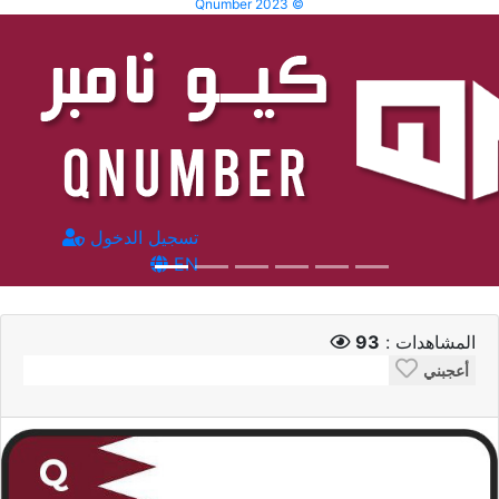
Qnumber 2023 ©
تسجيل الدخول
EN
المشاهدات :
93
أعجبني