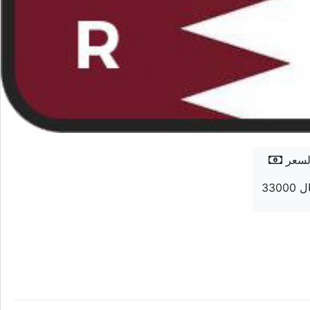
لسعر
 ريال