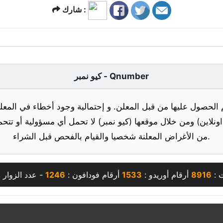
شارك :
كيو نمبر - Qnumber
 الحصول عليها من قبل المعلن. و إحتمالية وجود أخطاء في المعلو
ونلاين) ومن خلال موقعها (كيو نمبر) لا تحمل أي مسؤولية أو تتحم
من الأغراض المعلنة شخصيا والقيام بالفحص قبل الشراء.
ت :
8916
أرقام أوريدو :
1533
أرقام فودافون :
1246
- عدد الزوار 