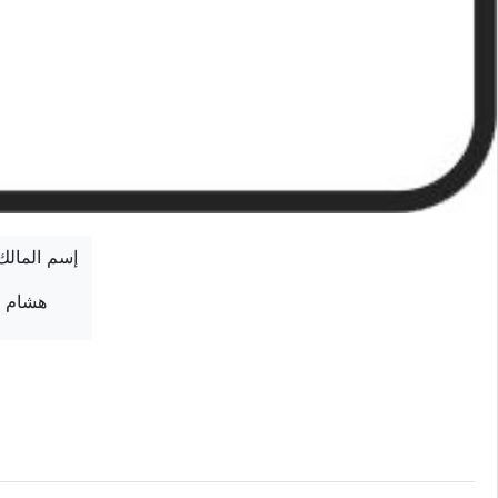
إسم المالك
هشام