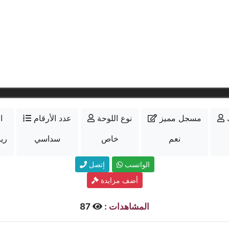
مسجل مميز
نوع اللوحة
عدد الأرقام
ا
نعم
خاص
سداسي
33000
الواتسب
إتصل
أضف مزايدة
المشاهدات :
87