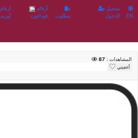
تسجيل
أرقام
EN
الدخول
مطلوب
فودافون
أوريدو
المشاهدات :
87
أعجبني