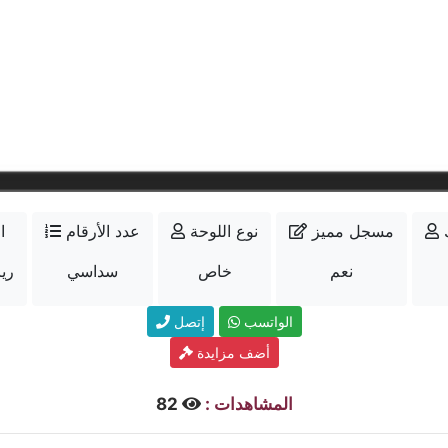
مسجل مميز
نوع اللوحة
عدد الأرقام
ا
نعم
خاص
سداسي
22000
الواتسب
إتصل
أضف مزايدة
المشاهدات :
82