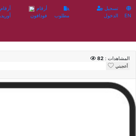
تسجيل
أرقام
EN
الدخول
مطلوب
فودافون
أوريدو
المشاهدات :
82
أعجبني