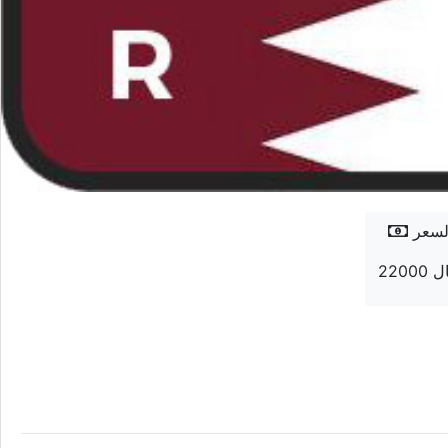
لسعر
 ريال