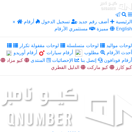
الرئيسية
أضف رقم جديد
تسجيل الدخول
أرقام
×
English
مميزة
مستثمري الأرقام
لوحات مواليد
لوحات متسلسلة
لوحات مقفولة تكرار
أحدث الأرقام
مطلوب
أرقام سيارات
أرقام أوريدو
أرقام فودافون
إتصل بنا
الإحصائيات
المنتدى
كيو مزاد
كيو كارز
كيو ماركت
الدليل القطري