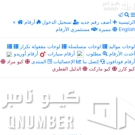
الرئيسية
أضف رقم جديد
تسجيل الدخول
أرقام
×
English
مميزة
مستثمري الأرقام
لوحات مواليد
لوحات متسلسلة
لوحات مقفولة تكرار
أحدث الأرقام
مطلوب
أرقام سيارات
أرقام أوريدو
أرقام فودافون
إتصل بنا
الإحصائيات
المنتدى
كيو مزاد
كيو كارز
كيو ماركت
الدليل القطري