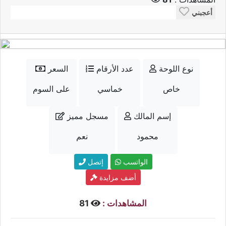
أعجبني
نوع اللوحة
عدد الأرقام
السعر
خاص
خماسي
على السوم
إسم المالك
مسجل مميز
محمود
نعم
الواتسب
إتصل
أضف مزايدة
المشاهدات :
81