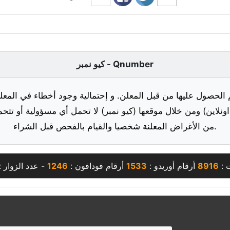
كيو نمبر - Qnumber
 الحصول عليها من قبل المعلن. و إحتمالية وجود أخطاء في المعلو
ونلاين) ومن خلال موقعها (كيو نمبر) لا تحمل أي مسؤولية أو تتحم
من الأغراض المعلنة شخصيا والقيام بالفحص قبل الشراء.
ت :
8916
أرقام أوريدو :
1533
أرقام فودافون :
1246
- عدد الزوار 