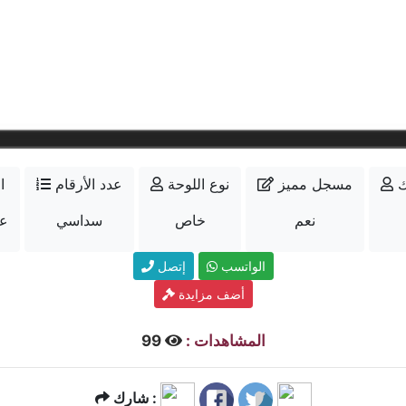
ك
مسجل مميز
نوع اللوحة
عدد الأرقام
ا
نعم
خاص
سداسي
عل
الواتسب
إتصل
أضف مزايدة
المشاهدات :
99
شارك :