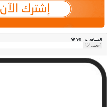
المشاهدات :
99
أعجبني