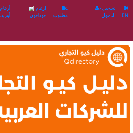
تسجيل
أرقام
EN
الدخول
مطلوب
فودافون
أوريدو