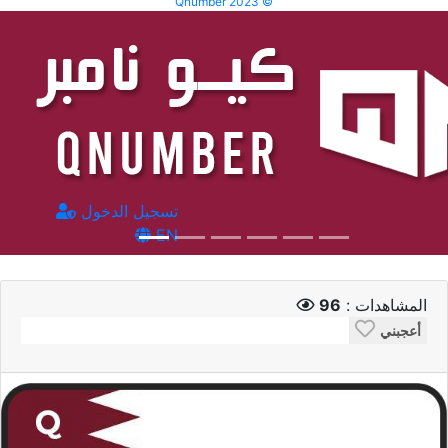
Qnumber 2023 ©
تسجيل الدخول
EN
المشاهدات :
96
أعجبني