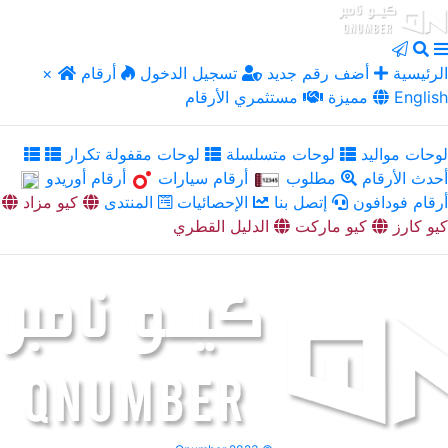
الرئيسية
أضف رقم جديد
تسجيل الدخول
أرقام
×
English
مميزة
مستثمري الأرقام
لوحات مواليد
لوحات متسلسلة
لوحات مقفولة تكرار
أحدث الأرقام
مطلوب
أرقام سيارات
أرقام أوريدو
أرقام فودافون
إتصل بنا
الإحصائيات
المنتدى
كيو مزاد
كيو كارز
كيو ماركت
الدليل القطري