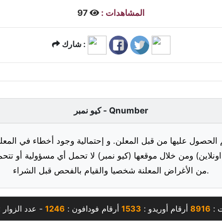
المشاهدات :
97
شارك :
كيو نمبر - Qnumber
 الحصول عليها من قبل المعلن. و إحتمالية وجود أخطاء في المعلو
ونلاين) ومن خلال موقعها (كيو نمبر) لا تحمل أي مسؤولية أو تتحم
من الأغراض المعلنة شخصيا والقيام بالفحص قبل الشراء.
ت :
8916
أرقام أوريدو :
1533
أرقام فودافون :
1246
- عدد الزوار 