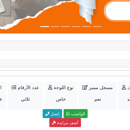
ك
مسجل مميز
نوع اللوحة
عدد الأرقام
ا
د
نعم
خاص
ثلاثي
عل
الواتسب
إتصل
أضف مزايدة