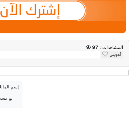
المشاهدات :
97
أعجبني
إسم المال
ابو محم