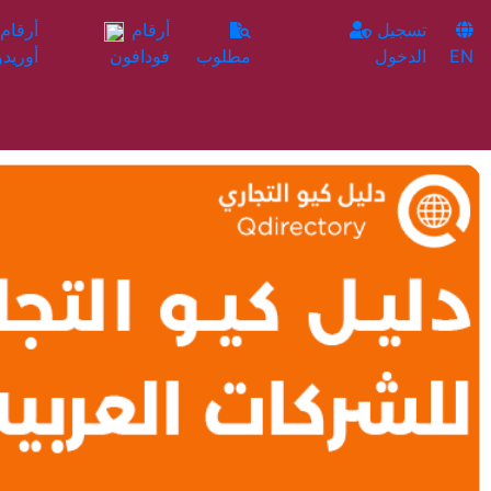
تسجيل
أرقام
EN
الدخول
مطلوب
فودافون
أوريدو