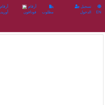
تسجيل
أرقام
EN
الدخول
مطلوب
فودافون
أوريدو