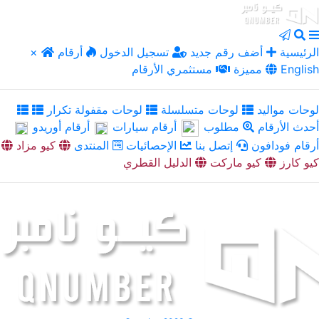
الرئيسية
أضف رقم جديد
تسجيل الدخول
أرقام
×
English
مميزة
مستثمري الأرقام
لوحات مواليد
لوحات متسلسلة
لوحات مقفولة تكرار
أحدث الأرقام
مطلوب
أرقام سيارات
أرقام أوريدو
أرقام فودافون
إتصل بنا
الإحصائيات
المنتدى
كيو مزاد
كيو كارز
كيو ماركت
الدليل القطري