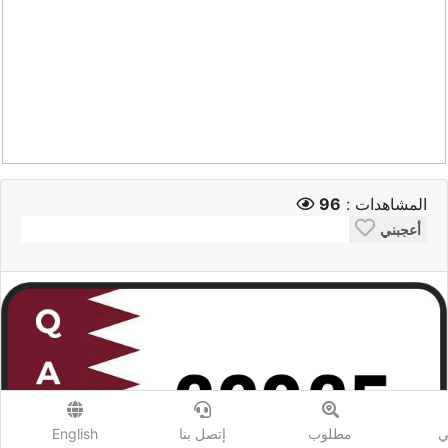
المشاهدات :
96
أعجبني
ي
مطلوب
إتصل بنا
English