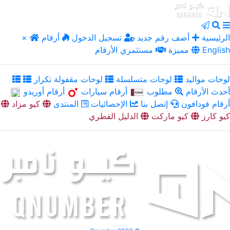
الرئيسية
أضف رقم جديد
تسجيل الدخول
أرقام
×
English
مميزة
مستثمري الأرقام
لوحات مواليد
لوحات متسلسلة
لوحات مقفولة تكرار
أحدث الأرقام
مطلوب
أرقام سيارات
أرقام أوريدو
أرقام فودافون
إتصل بنا
الإحصائيات
المنتدى
كيو مزاد
كيو كارز
كيو ماركت
الدليل القطري