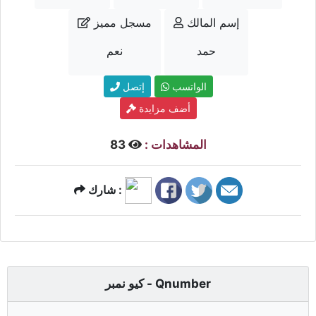
إسم المالك
مسجل مميز
حمد
نعم
الواتسب
إتصل
أضف مزايدة
المشاهدات :
83
شارك :
كيو نمبر - Qnumber