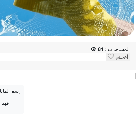
المشاهدات :
81
أعجبني
إسم المال
فهد