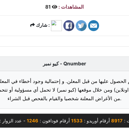
المشاهدات :
81
شارك :
كيو نمبر - Qnumber
 الحصول عليها من قبل المعلن. و إحتمالية وجود أخطاء في المعلو
ونلاين) ومن خلال موقعها (كيو نمبر) لا تحمل أي مسؤولية أو تتحم
من الأغراض المعلنة شخصيا والقيام بالفحص قبل الشراء.
ت :
8917
أرقام أوريدو :
1533
أرقام فودافون :
1246
- عدد الزوار :