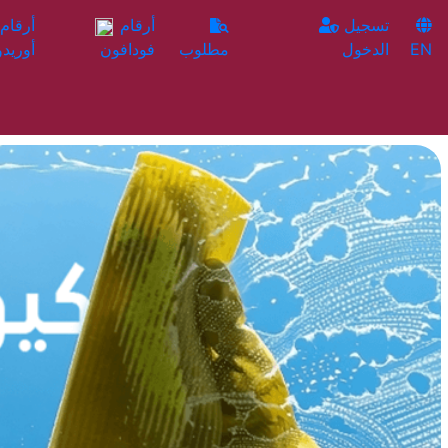
تسجيل
أرقام
EN
الدخول
مطلوب
فودافون
أوريدو