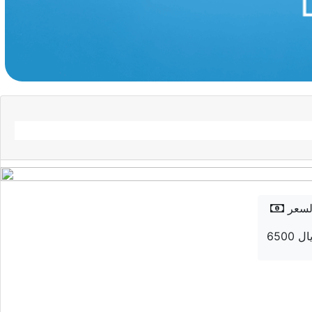
لسعر
6 ريال