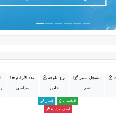
ك
مسجل مميز
نوع اللوحة
عدد الأرقام
ا
نعم
خاص
سداسي
500
الواتسب
إتصل
أضف مزايدة