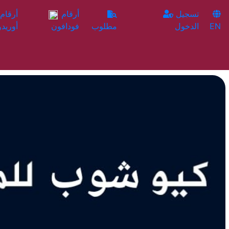
تسجيل
أرقام
EN
الدخول
مطلوب
فودافون
أوريدو