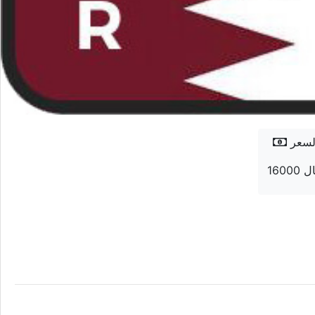
لسعر
 ريال