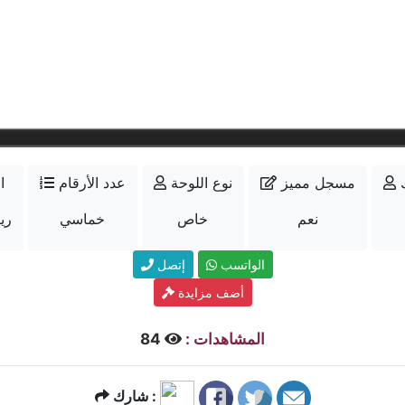
مسجل مميز
نوع اللوحة
عدد الأرقام
ا
نعم
خاص
خماسي
16000
الواتسب
إتصل
أضف مزايدة
المشاهدات :
84
شارك :