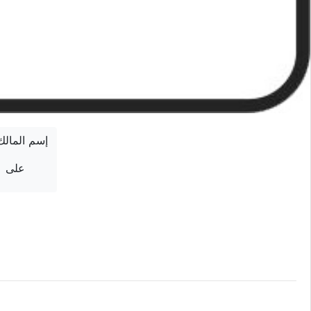
إسم المالك
على