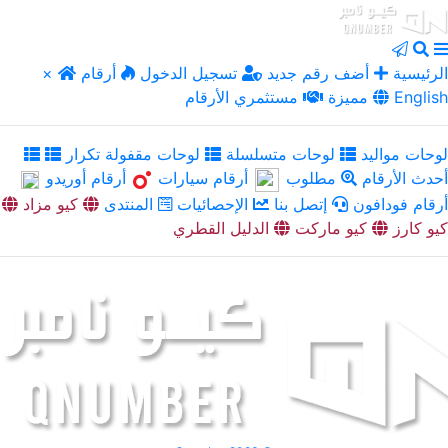
الرئيسية
أضف رقم جديد
تسجيل الدخول
أرقام
×
English
مميزة
مستثمري الأرقام
لوحات مواليد
لوحات متسلسلة
لوحات مقفولة تكرار
أحدث الأرقام
مطلوب
أرقام سيارات
أرقام أوريدو
أرقام فودافون
إتصل بنا
الإحصائيات
المنتدى
كيو مزاد
كيو كارز
كيو ماركت
الدليل القطري