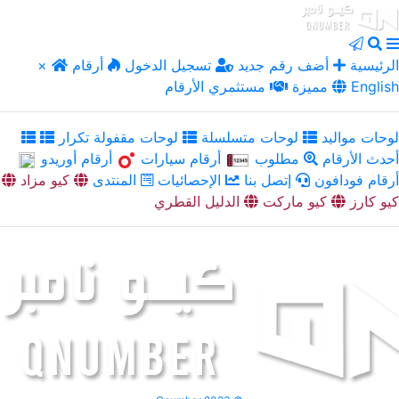
الرئيسية
أضف رقم جديد
تسجيل الدخول
أرقام
×
English
مميزة
مستثمري الأرقام
لوحات مواليد
لوحات متسلسلة
لوحات مقفولة تكرار
أحدث الأرقام
مطلوب
أرقام سيارات
أرقام أوريدو
أرقام فودافون
إتصل بنا
الإحصائيات
المنتدى
كيو مزاد
كيو كارز
كيو ماركت
الدليل القطري