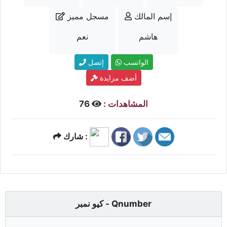
إسم المالك
مسجل مميز
هاشم
نعم
الواتسب
إتصل
أضف مزايدة
المشاهدات :
76
شارك :
كيو نمبر - Qnumber