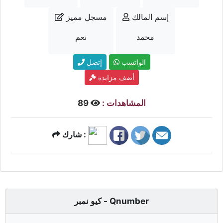
إسم المالك
مسجل مميز
محمد
نعم
الواتسب
إتصل
أضف مزايدة
المشاهدات :
89
شارك :
كيو نمبر - Qnumber