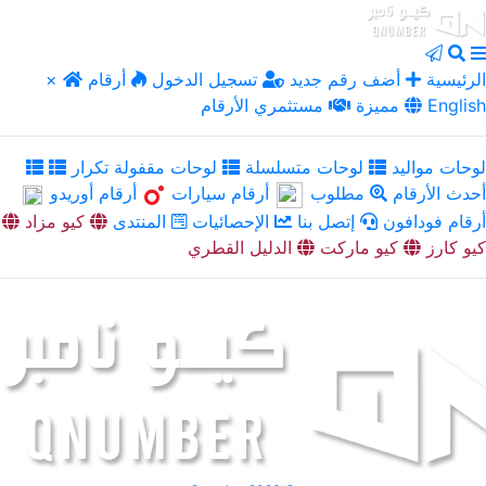
الرئيسية
أضف رقم جديد
تسجيل الدخول
أرقام
×
English
مميزة
مستثمري الأرقام
لوحات مواليد
لوحات متسلسلة
لوحات مقفولة تكرار
أحدث الأرقام
مطلوب
أرقام سيارات
أرقام أوريدو
أرقام فودافون
إتصل بنا
الإحصائيات
المنتدى
كيو مزاد
كيو كارز
كيو ماركت
الدليل القطري