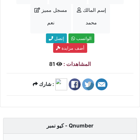
إسم المالك
مسجل مميز
محمد
نعم
الواتسب
إتصل
أضف مزايدة
المشاهدات :
81
شارك :
كيو نمبر - Qnumber