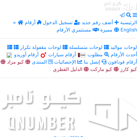
الرئيسية
أضف رقم جديد
تسجيل الدخول
أرقام
×
English
مميزة
مستثمري الأرقام
لوحات مواليد
لوحات متسلسلة
لوحات مقفولة تكرار
أحدث الأرقام
مطلوب
أرقام سيارات
أرقام أوريدو
أرقام فودافون
إتصل بنا
الإحصائيات
المنتدى
كيو مزاد
كيو كارز
كيو ماركت
الدليل القطري