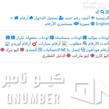
الرئيسية
أضف رقم جديد
تسجيل الدخول
أرقام
×
English
مميزة
مستثمري الأرقام
لوحات مواليد
لوحات متسلسلة
لوحات مقفولة تكرار
أحدث الأرقام
مطلوب
أرقام سيارات
أرقام أوريدو
أرقام فودافون
إتصل بنا
الإحصائيات
المنتدى
كيو مزاد
كيو كارز
كيو ماركت
الدليل القطري