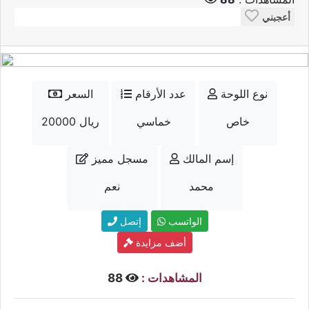
أعجبني
نوع اللوحة
عدد الأرقام
السعر
خاص
خماسي
20000 ريال
إسم المالك
مسجل مميز
محمد
نعم
الواتسب
إتصل
أضف مزايدة
المشاهدات :
88