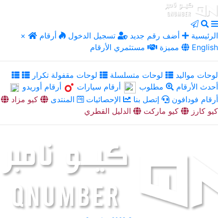
الرئيسية
أضف رقم جديد
تسجيل الدخول
أرقام
×
English
مميزة
مستثمري الأرقام
لوحات مواليد
لوحات متسلسلة
لوحات مقفولة تكرار
أحدث الأرقام
مطلوب
أرقام سيارات
أرقام أوريدو
أرقام فودافون
إتصل بنا
الإحصائيات
المنتدى
كيو مزاد
كيو كارز
كيو ماركت
الدليل القطري