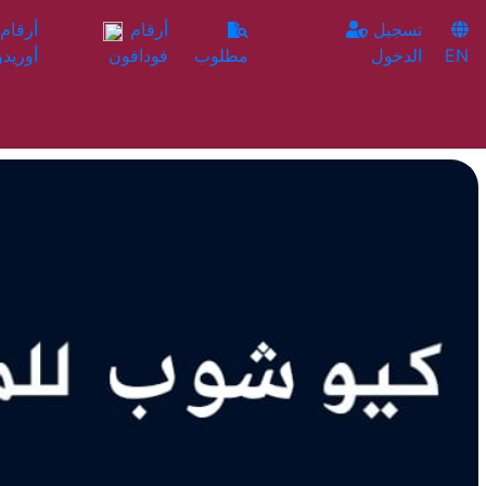
تسجيل
أرقام
EN
الدخول
مطلوب
فودافون
أوريدو