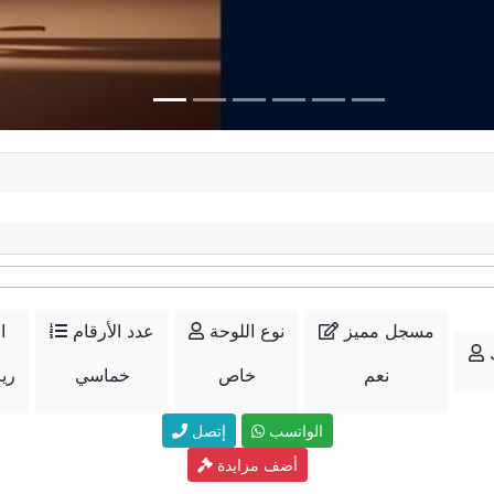
مسجل مميز
نوع اللوحة
عدد الأرقام
ا
نعم
خاص
خماسي
89000
الواتسب
إتصل
أضف مزايدة