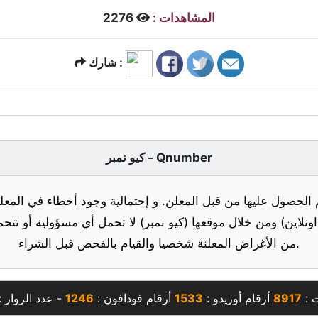
المشاهدات :
2276
شارك :
كيو نمبر - Qnumber
 الحصول عليها من قبل المعلن. و إحتمالية وجود أخطاء في المعلو
ونلاين) ومن خلال موقعها (كيو نمبر) لا تحمل أي مسؤولية أو تتحم
من الأغراض المعلنة شخصيا والقيام بالفحص قبل الشراء.
ت :
8917
أرقام أوريدو :
1533
أرقام فودافون :
1246
- عدد الزوار :