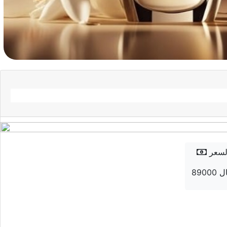
لسعر
 ريال