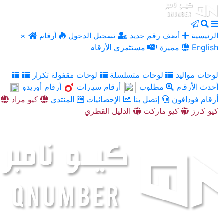
الرئيسية
أضف رقم جديد
تسجيل الدخول
أرقام
×
English
مميزة
مستثمري الأرقام
لوحات مواليد
لوحات متسلسلة
لوحات مقفولة تكرار
أحدث الأرقام
مطلوب
أرقام سيارات
أرقام أوريدو
أرقام فودافون
إتصل بنا
الإحصائيات
المنتدى
كيو مزاد
كيو كارز
كيو ماركت
الدليل القطري