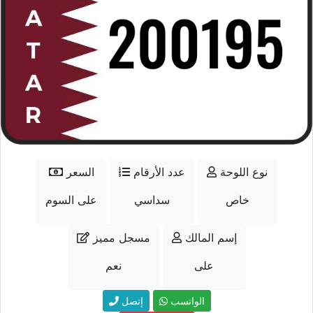
نوع اللوحة
عدد الأرقام
السعر
خاص
سداسي
على السوم
إسم المالك
مسجل مميز
على
نعم
الواتسب
إتصل