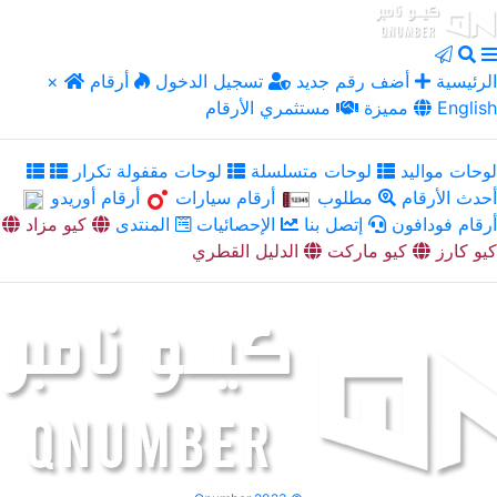
الرئيسية
أضف رقم جديد
تسجيل الدخول
أرقام
×
English
مميزة
مستثمري الأرقام
لوحات مواليد
لوحات متسلسلة
لوحات مقفولة تكرار
أحدث الأرقام
مطلوب
أرقام سيارات
أرقام أوريدو
أرقام فودافون
إتصل بنا
الإحصائيات
المنتدى
كيو مزاد
كيو كارز
كيو ماركت
الدليل القطري