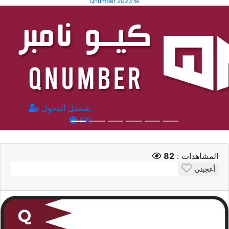
Qnumber 2023 ©
تسجيل الدخول
EN
المشاهدات :
82
أعجبني