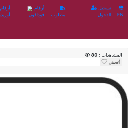
تسجيل
أرقام
EN
الدخول
مطلوب
فودافون
أوريدو
المشاهدات :
80
أعجبني