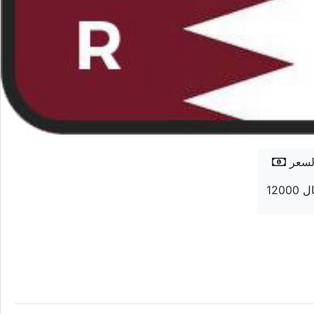
لسعر
 ريال