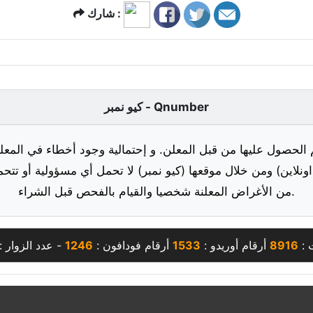
شارك :
كيو نمبر - Qnumber
 الحصول عليها من قبل المعلن. و إحتمالية وجود أخطاء في المعلو
ونلاين) ومن خلال موقعها (كيو نمبر) لا تحمل أي مسؤولية أو تتحم
من الأغراض المعلنة شخصيا والقيام بالفحص قبل الشراء.
 :
8916
أرقام أوريدو :
1533
أرقام فودافون :
1246
- عدد الزوار :