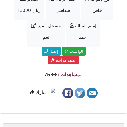
خاص
سداسي
13000 ريال
إسم المالك
مسجل مميز
حمد
نعم
الواتسب
إتصل
أضف مزايدة
المشاهدات :
75
شارك :