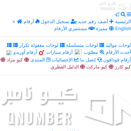
الرئيسية
أضف رقم جديد
تسجيل الدخول
أرقام
×
English
مميزة
مستثمري الأرقام
لوحات مواليد
لوحات متسلسلة
لوحات مقفولة تكرار
أحدث الأرقام
مطلوب
أرقام سيارات
أرقام أوريدو
أرقام فودافون
إتصل بنا
الإحصائيات
المنتدى
كيو مزاد
كيو كارز
كيو ماركت
الدليل القطري