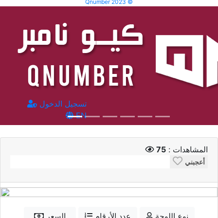
Qnumber 2023 ©
تسجيل الدخول
EN
المشاهدات :
75
أعجبني
نوع اللوحة
عدد الأرقام
السعر