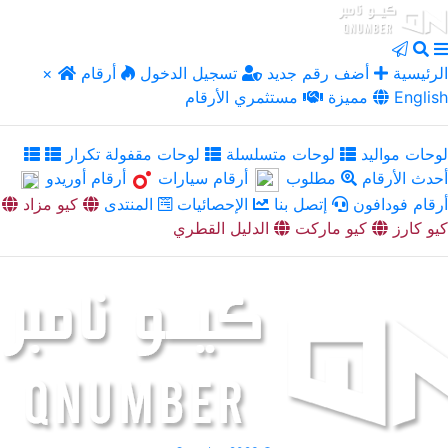
الرئيسية
أضف رقم جديد
تسجيل الدخول
أرقام
×
English
مميزة
مستثمري الأرقام
لوحات مواليد
لوحات متسلسلة
لوحات مقفولة تكرار
أحدث الأرقام
مطلوب
أرقام سيارات
أرقام أوريدو
أرقام فودافون
إتصل بنا
الإحصائيات
المنتدى
كيو مزاد
كيو كارز
كيو ماركت
الدليل القطري