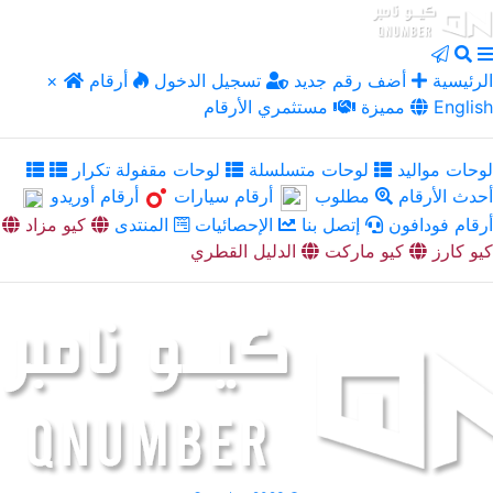
الرئيسية
أضف رقم جديد
تسجيل الدخول
أرقام
×
English
مميزة
مستثمري الأرقام
لوحات مواليد
لوحات متسلسلة
لوحات مقفولة تكرار
أحدث الأرقام
مطلوب
أرقام سيارات
أرقام أوريدو
أرقام فودافون
إتصل بنا
الإحصائيات
المنتدى
كيو مزاد
كيو كارز
كيو ماركت
الدليل القطري