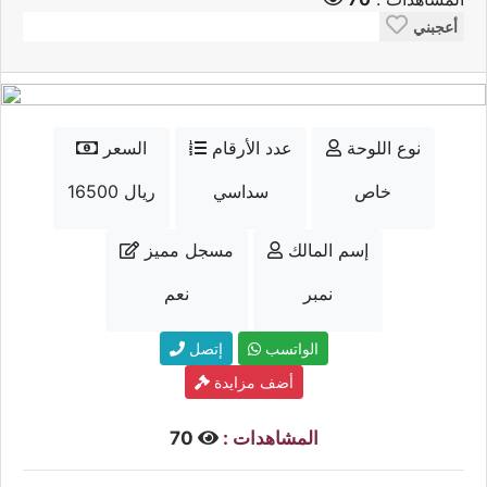
أعجبني
نوع اللوحة
عدد الأرقام
السعر
خاص
سداسي
16500 ريال
إسم المالك
مسجل مميز
نمبر
نعم
الواتسب
إتصل
أضف مزايدة
المشاهدات :
70