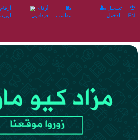
تسجيل
أرقام
EN
الدخول
مطلوب
فودافون
أوريدو