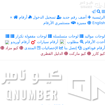
الرئيسية
أضف رقم جديد
تسجيل الدخول
أرقام
×
English
مميزة
مستثمري الأرقام
لوحات مواليد
لوحات متسلسلة
لوحات مقفولة تكرار
أحدث الأرقام
مطلوب
أرقام سيارات
أرقام أوريدو
أرقام فودافون
إتصل بنا
الإحصائيات
المنتدى
كيو مزاد
كيو كارز
كيو ماركت
الدليل القطري