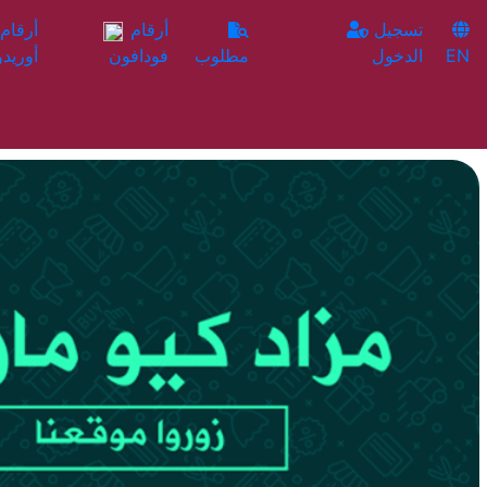
تسجيل
أرقام
EN
الدخول
مطلوب
فودافون
أوريدو