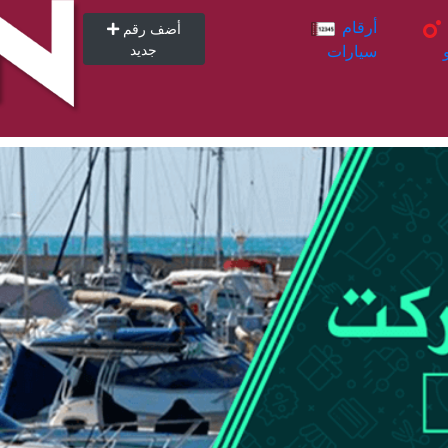
أرقام
أرقام
أضف رقم
سيارات
جديد