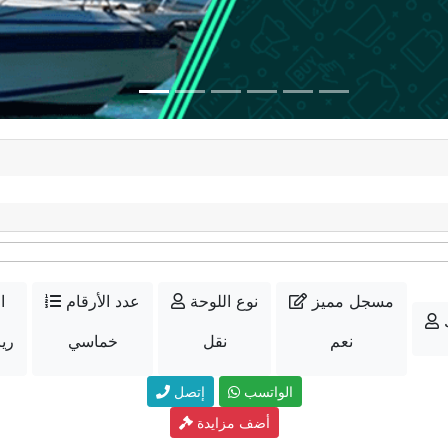
مسجل مميز
نوع اللوحة
عدد الأرقام
ا
نعم
نقل
خماسي
25000
الواتسب
إتصل
أضف مزايدة