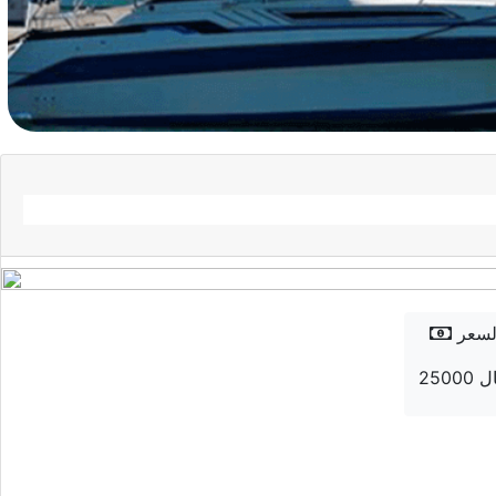
لسعر
 ريال