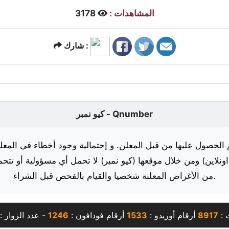
المشاهدات :
3178
شارك :
كيو نمبر - Qnumber
 الحصول عليها من قبل المعلن. و إحتمالية وجود أخطاء في المعلو
ونلاين) ومن خلال موقعها (كيو نمبر) لا تحمل أي مسؤولية أو تتحم
من الأغراض المعلنة شخصيا والقيام بالفحص قبل الشراء.
 :
8917
أرقام أوريدو :
1533
أرقام فودافون :
1246
- عدد الزوار :