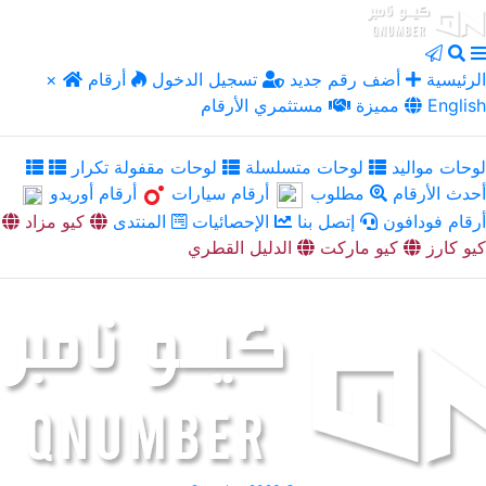
الرئيسية
أضف رقم جديد
تسجيل الدخول
أرقام
×
English
مميزة
مستثمري الأرقام
لوحات مواليد
لوحات متسلسلة
لوحات مقفولة تكرار
أحدث الأرقام
مطلوب
أرقام سيارات
أرقام أوريدو
أرقام فودافون
إتصل بنا
الإحصائيات
المنتدى
كيو مزاد
كيو كارز
كيو ماركت
الدليل القطري