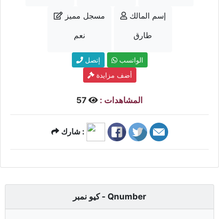
إسم المالك
مسجل مميز
طارق
نعم
الواتسب
إتصل
أضف مزايدة
المشاهدات :
57
شارك :
كيو نمبر - Qnumber