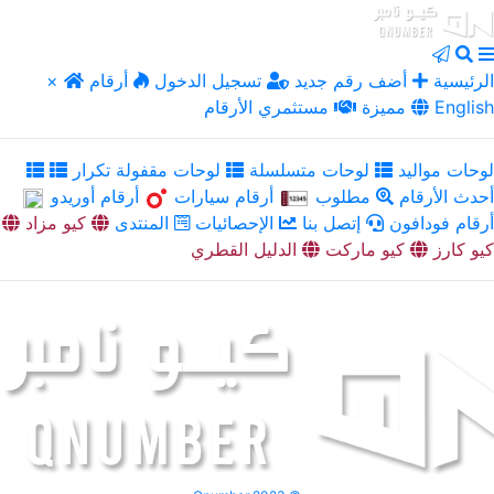
الرئيسية
أضف رقم جديد
تسجيل الدخول
أرقام
×
English
مميزة
مستثمري الأرقام
لوحات مواليد
لوحات متسلسلة
لوحات مقفولة تكرار
أحدث الأرقام
مطلوب
أرقام سيارات
أرقام أوريدو
أرقام فودافون
إتصل بنا
الإحصائيات
المنتدى
كيو مزاد
كيو كارز
كيو ماركت
الدليل القطري