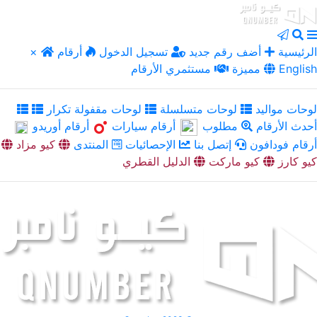
الرئيسية
أضف رقم جديد
تسجيل الدخول
أرقام
×
English
مميزة
مستثمري الأرقام
لوحات مواليد
لوحات متسلسلة
لوحات مقفولة تكرار
أحدث الأرقام
مطلوب
أرقام سيارات
أرقام أوريدو
أرقام فودافون
إتصل بنا
الإحصائيات
المنتدى
كيو مزاد
كيو كارز
كيو ماركت
الدليل القطري