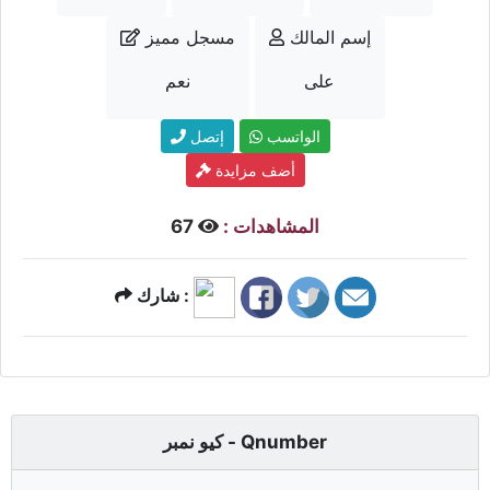
إسم المالك
مسجل مميز
على
نعم
الواتسب
إتصل
أضف مزايدة
المشاهدات :
67
شارك :
كيو نمبر - Qnumber