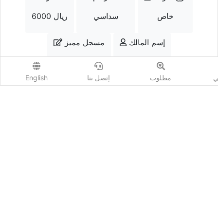
خاص
سداسي
6000 ريال
إسم المالك
مسجل مميز
خالد
نعم
ي
مطلوب
إتصل بنا
English
الواتسب
إتصل
أضف مزايدة
المشاهدات :
64
شارك :