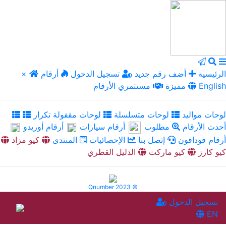
الرئيسية
أضف رقم جديد
تسجيل الدخول
أرقام
×
English
مميزة
مستثمري الأرقام
لوحات مواليد
لوحات متسلسلة
لوحات مقفولة تكرار
أحدث الأرقام
مطلوب
أرقام سيارات
أرقام أوريدو
أرقام فودافون
إتصل بنا
الإحصائيات
المنتدى
كيو مزاد
كيو كارز
كيو ماركت
الدليل القطري
Qnumber 2023 ©
تسجيل الدخول
EN