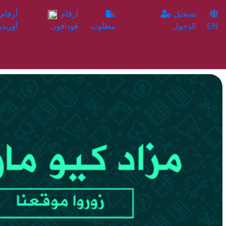
تسجيل
أرقام
EN
الدخول
مطلوب
فودافون
أوريدو