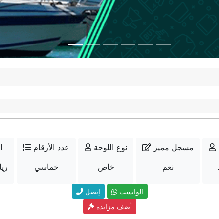
مسجل مميز
نوع اللوحة
عدد الأرقام
ا
نعم
خاص
خماسي
110000 
الواتسب
إتصل
أضف مزايدة