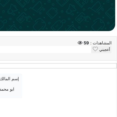
المشاهدات :
59
أعجبني
إسم المالك
ابو محمد