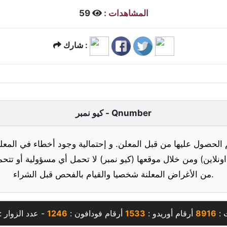
المشاهدات :
59
شارك :
كيو نمبر - Qnumber
 الحصول عليها من قبل المعلن. و إحتمالية وجود أخطاء في المعلو
ونلاين) ومن خلال موقعها (كيو نمبر) لا تحمل أي مسؤولية أو تتحم
من الأغراض المعلنة شخصيا والقيام بالفحص قبل الشراء.
 :
8916
أرقام أوريدو :
1533
أرقام فودافون :
1246
- عدد الزوار :