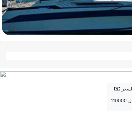
لسعر
ريال