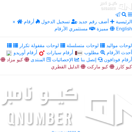
الرئيسية
أضف رقم جديد
تسجيل الدخول
أرقام
×
English
مميزة
مستثمري الأرقام
لوحات مواليد
لوحات متسلسلة
لوحات مقفولة تكرار
أحدث الأرقام
مطلوب
أرقام سيارات
أرقام أوريدو
أرقام فودافون
إتصل بنا
الإحصائيات
المنتدى
كيو مزاد
كيو كارز
كيو ماركت
الدليل القطري