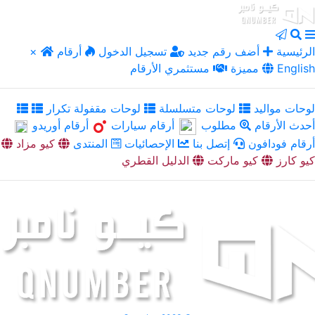
الرئيسية
أضف رقم جديد
تسجيل الدخول
أرقام
×
English
مميزة
مستثمري الأرقام
لوحات مواليد
لوحات متسلسلة
لوحات مقفولة تكرار
أحدث الأرقام
مطلوب
أرقام سيارات
أرقام أوريدو
أرقام فودافون
إتصل بنا
الإحصائيات
المنتدى
كيو مزاد
كيو كارز
كيو ماركت
الدليل القطري