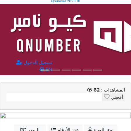
Qnumber 2023 ©
تسجيل الدخول
EN
المشاهدات :
62
أعجبني
نوع اللوحة
عدد الأرقام
السعر