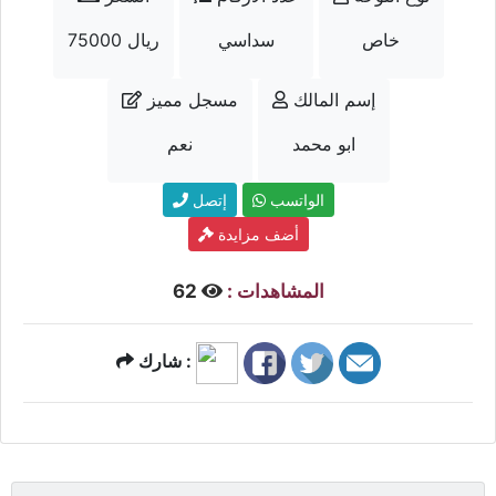
خاص
سداسي
75000 ريال
إسم المالك
مسجل مميز
ابو محمد
نعم
الواتسب
إتصل
أضف مزايدة
المشاهدات :
62
شارك :