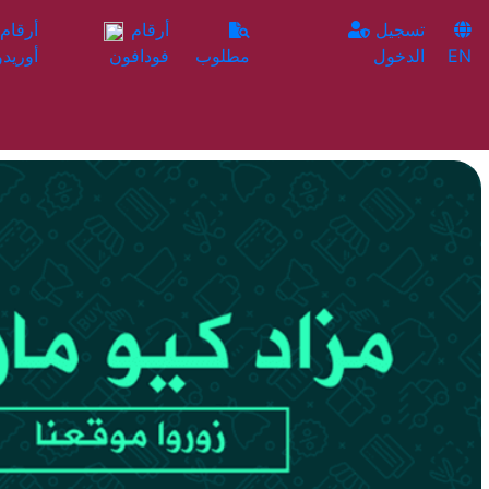
تسجيل
أرقام
EN
الدخول
مطلوب
فودافون
أوريدو