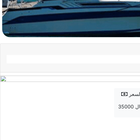
لسعر
 ريال