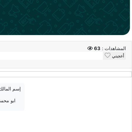
المشاهدات :
63
أعجبني
إسم المالك
ابو محمد