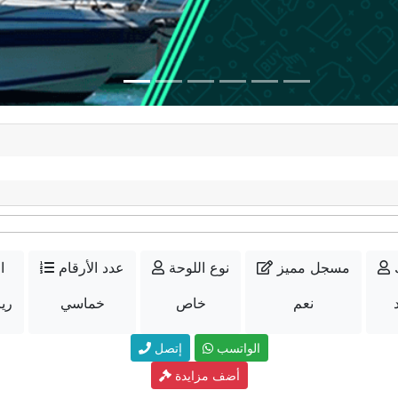
مسجل مميز
نوع اللوحة
عدد الأرقام
ا
نعم
خاص
خماسي
35000
الواتسب
إتصل
أضف مزايدة