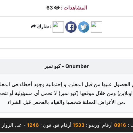
المشاهدات :
63
شارك :
كيو نمبر - Qnumber
 الحصول عليها من قبل المعلن. و إحتمالية وجود أخطاء في المعلو
ونلاين) ومن خلال موقعها (كيو نمبر) لا تحمل أي مسؤولية أو تتحم
من الأغراض المعلنة شخصيا والقيام بالفحص قبل الشراء.
ت :
8916
أرقام أوريدو :
1533
أرقام فودافون :
1246
- عدد الزوار 