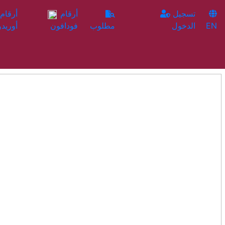
تسجيل
أرقام
EN
الدخول
مطلوب
فودافون
أوريدو