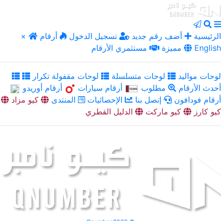
الرئيسية
أضف رقم جديد
تسجيل الدخول
أرقام
×
English
مميزة
مستثمري الأرقام
لوحات مواليد
لوحات متسلسلة
لوحات مقفولة تكرار
أحدث الأرقام
مطلوب
أرقام سيارات
أرقام أوريدو
أرقام فودافون
إتصل بنا
الإحصائيات
المنتدى
كيو مزاد
كيو كارز
كيو ماركت
الدليل القطري