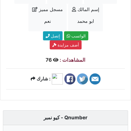
إسم المالك
مسجل مميز
ابو محمد
نعم
الواتسب
إتصل
أضف مزايدة
المشاهدات :
76
شارك :
كيو نمبر - Qnumber