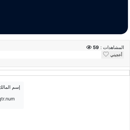
المشاهدات :
59
أعجبني
إسم المالك
qtr.num