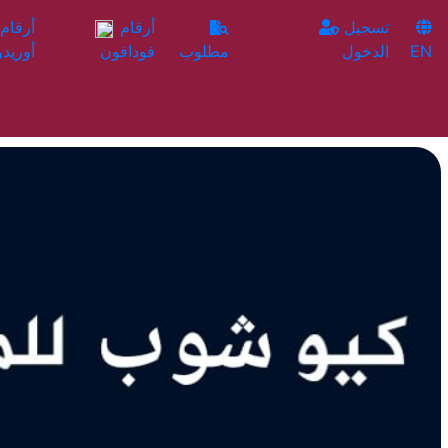
تسجيل
أرقام
EN
الدخول
مطلوب
فودافون
أوريدو