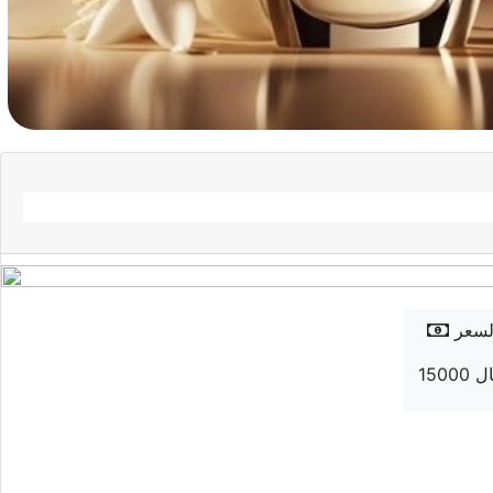
لسعر
 ريال