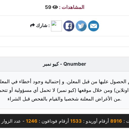
المشاهدات :
59
شارك :
كيو نمبر - Qnumber
 الحصول عليها من قبل المعلن. و إحتمالية وجود أخطاء في المعلو
ونلاين) ومن خلال موقعها (كيو نمبر) لا تحمل أي مسؤولية أو تتحم
من الأغراض المعلنة شخصيا والقيام بالفحص قبل الشراء.
ت :
8916
أرقام أوريدو :
1533
أرقام فودافون :
1246
- عدد الزوار 