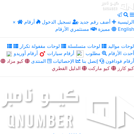
الرئيسية
أضف رقم جديد
تسجيل الدخول
أرقام
×
English
مميزة
مستثمري الأرقام
لوحات مواليد
لوحات متسلسلة
لوحات مقفولة تكرار
أحدث الأرقام
مطلوب
أرقام سيارات
أرقام أوريدو
أرقام فودافون
إتصل بنا
الإحصائيات
المنتدى
كيو مزاد
كيو كارز
كيو ماركت
الدليل القطري