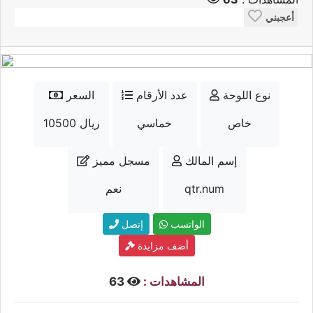
أعجبني
نوع اللوحة
عدد الأرقام
السعر
خاص
خماسي
10500 ريال
إسم المالك
مسجل مميز
qtr.num
نعم
الواتسب
إتصل
أضف مزايدة
المشاهدات :
63