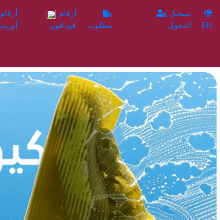
تسجيل
أرقام
EN
الدخول
مطلوب
فودافون
أوريدو