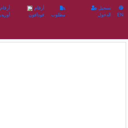
تسجيل
أرقام
EN
الدخول
مطلوب
فودافون
أوريدو