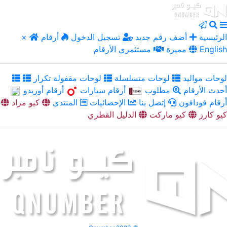
الرئيسية
أضف رقم جديد
تسجيل الدخول
أرقام
×
English
مميزة
مستثمري الأرقام
لوحات مواليد
لوحات متسلسلة
لوحات مقفولة تكرار
أحدث الأرقام
مطلوب
أرقام سيارات
أرقام أوريدو
أرقام فودافون
إتصل بنا
الإحصائيات
المنتدى
كيو مزاد
كيو كارز
كيو ماركت
الدليل القطري