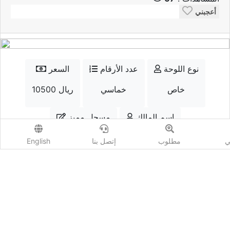
ي
مطلوب
إتصل بنا
English