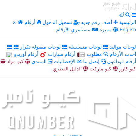
الرئيسية
أضف رقم جديد
تسجيل الدخول
أرقام
×
English
مميزة
مستثمري الأرقام
لوحات مواليد
لوحات متسلسلة
لوحات مقفولة تكرار
أحدث الأرقام
مطلوب
أرقام سيارات
أرقام أوريدو
أرقام فودافون
إتصل بنا
الإحصائيات
المنتدى
كيو مزاد
كيو كارز
كيو ماركت
الدليل القطري