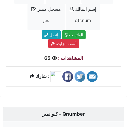
إسم المالك
مسجل مميز
qtr.num
نعم
الواتسب
إتصل
أضف مزايدة
المشاهدات :
65
شارك :
كيو نمبر - Qnumber