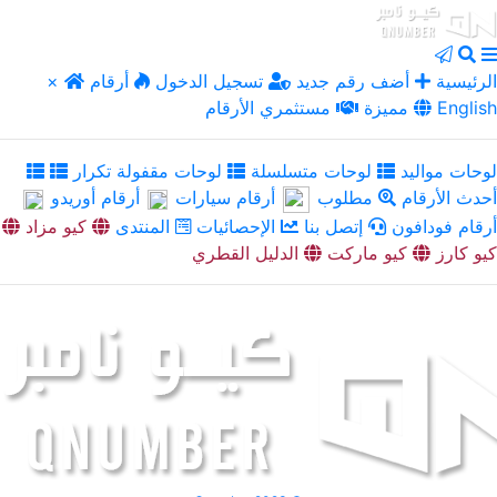
الرئيسية
أضف رقم جديد
تسجيل الدخول
أرقام
×
English
مميزة
مستثمري الأرقام
لوحات مواليد
لوحات متسلسلة
لوحات مقفولة تكرار
أحدث الأرقام
مطلوب
أرقام سيارات
أرقام أوريدو
أرقام فودافون
إتصل بنا
الإحصائيات
المنتدى
كيو مزاد
كيو كارز
كيو ماركت
الدليل القطري