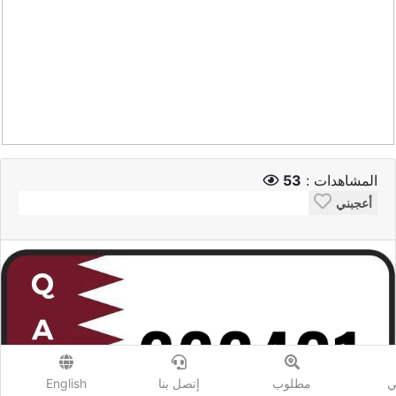
المشاهدات :
53
أعجبني
ي
مطلوب
إتصل بنا
English