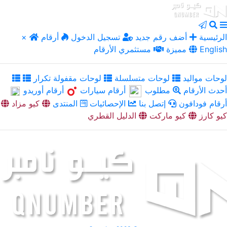
الرئيسية
أضف رقم جديد
تسجيل الدخول
أرقام
×
English
مميزة
مستثمري الأرقام
لوحات مواليد
لوحات متسلسلة
لوحات مقفولة تكرار
أحدث الأرقام
مطلوب
أرقام سيارات
أرقام أوريدو
أرقام فودافون
إتصل بنا
الإحصائيات
المنتدى
كيو مزاد
كيو كارز
كيو ماركت
الدليل القطري