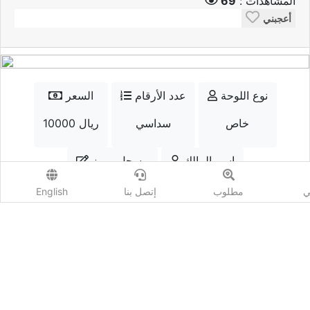
المشاهدات :
69
أعجبني
نوع اللوحة
عدد الأرقام
السعر
خاص
سداسي
10000 ريال
إسم المالك
مسجل مميز
qtr.num
نعم
ي
مطلوب
إتصل بنا
English
الواتسب
إتصل
أضف مزايدة
المشاهدات :
69