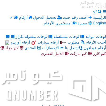
الرئيسية
أضف رقم جديد
تسجيل الدخول
أرقام
×
English
مميزة
مستثمري الأرقام
لوحات مواليد
لوحات متسلسلة
لوحات مقفولة تكرار
أحدث الأرقام
مطلوب
أرقام سيارات
أرقام أوريدو
أرقام فودافون
إتصل بنا
الإحصائيات
المنتدى
كيو مزاد
كيو كارز
كيو ماركت
الدليل القطري