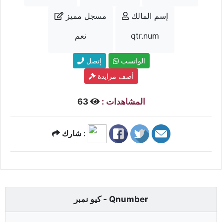
إسم المالك
مسجل مميز
qtr.num
نعم
الواتسب
إتصل
أضف مزايدة
المشاهدات :
63
شارك :
كيو نمبر - Qnumber